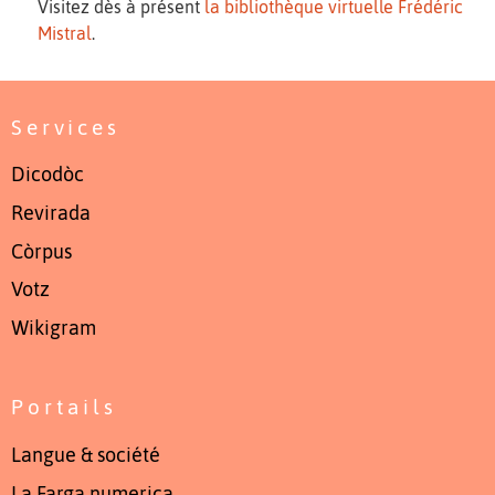
Visitez dès à présent
la bibliothèque virtuelle Frédéric
Mistral
.
Services
Dicodòc
Revirada
Còrpus
Votz
Wikigram
Portails
Langue & société
La Farga numerica