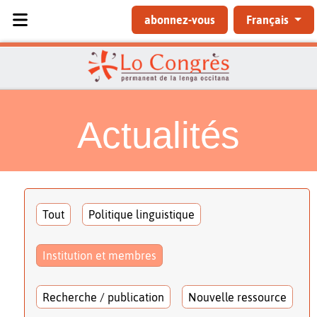
Sélectionnez votre langue
abonnez-vous
Français
Actualités
Tout
Politique linguistique
Institution et membres
Recherche / publication
Nouvelle ressource