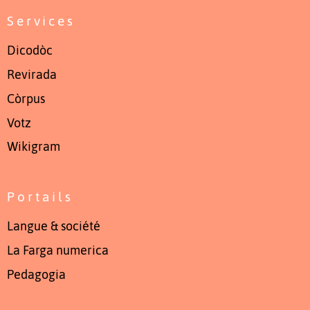
Services
Dicodòc
Revirada
Còrpus
Votz
Wikigram
Portails
Langue & société
La Farga numerica
Pedagogia