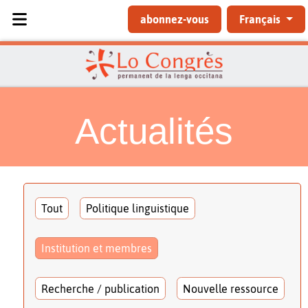
Sélectionnez votre langue
abonnez-vous
Français
Actualités
Tout
Politique linguistique
Institution et membres
Recherche / publication
Nouvelle ressource