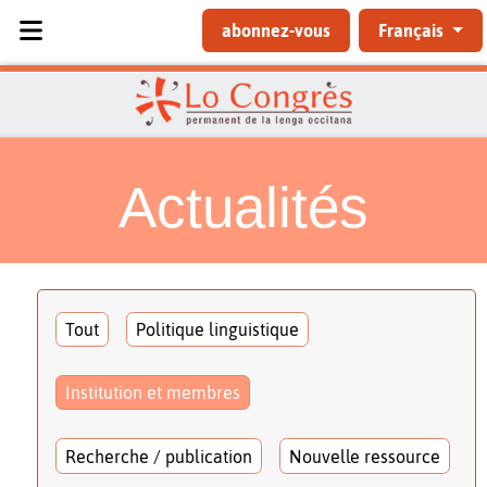
Sélectionnez votre langue
abonnez-vous
Français
Actualités
Tout
Politique linguistique
Institution et membres
Recherche / publication
Nouvelle ressource