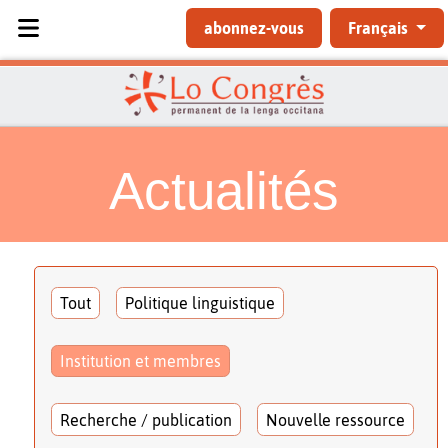
Sélectionnez votre langue
abonnez-vous
Français
Actualités
Tout
Politique linguistique
Institution et membres
Recherche / publication
Nouvelle ressource