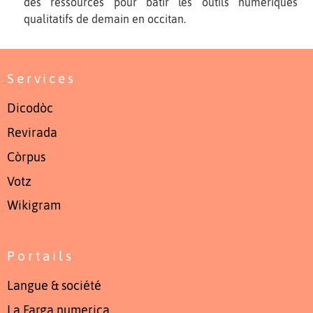
des ressources pour bâtir les outils numériques
qualitatifs de demain en occitan.
Services
Dicodòc
Revirada
Còrpus
Votz
Wikigram
Portails
Langue & société
La Farga numerica