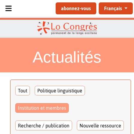
Sélectionnez votre langue
abonnez-vous
Français
Actualités
Tout
Politique linguistique
Institution et membres
Recherche / publication
Nouvelle ressource