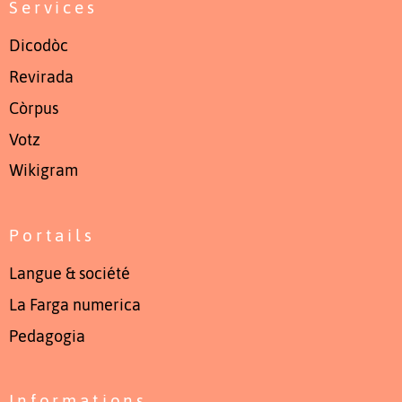
Services
Dicodòc
Revirada
Còrpus
Votz
Wikigram
Portails
Langue & société
La Farga numerica
Pedagogia
Informations