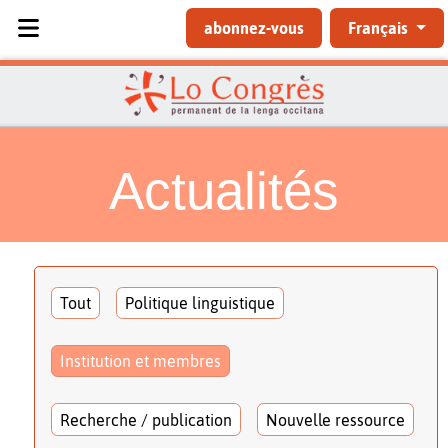
Sélectionnez votre langue
abonnez-vous
Français
Actualités
Tout
Politique linguistique
Institution et membres
Recherche / publication
Nouvelle ressource