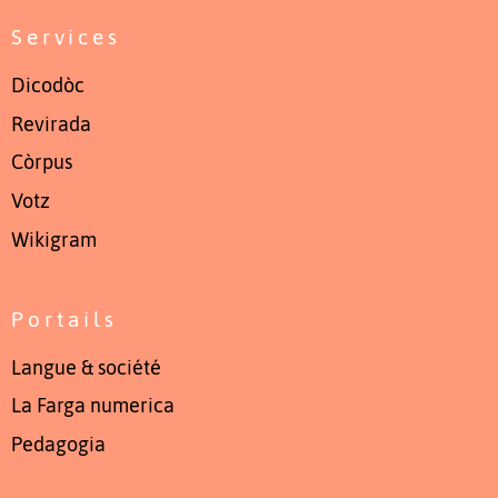
Services
Dicodòc
Revirada
Còrpus
Votz
Wikigram
Portails
Langue & société
La Farga numerica
Pedagogia