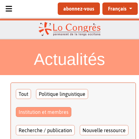
Sélectionnez votre langue
abonnez-vous
Français
Actualités
Tout
Politique linguistique
Institution et membres
Recherche / publication
Nouvelle ressource