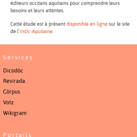
éditeurs occitans aquitains pour comprendre leurs
besoins et leurs attentes.
Cette étude est à présent
disponible en ligne
sur le site
de l'
InOc-Aquitaine
.
Services
Dicodòc
Revirada
Còrpus
Votz
Wikigram
Portails