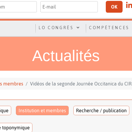
OK
LO CONGRÈS
COMPÉTENCES
Actualités
 ses membres
Vidéos de la segonde Journée Occitanica du C
tique
Institution et membres
Recherche / publication
e toponymique