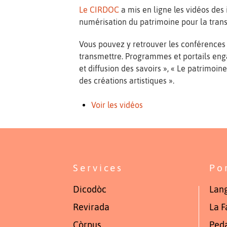
Le CIRDOC
a mis en ligne les vidéos des
numérisation du patrimoine pour la tran
Vous pouvez y retrouver les conférences et
transmettre. Programmes et portails enga
et diffusion des savoirs », « Le patrimo
des créations artistiques ».
Voir les vidéos
Services
Po
Dicodòc
Lang
Revirada
La F
Còrpus
Ped