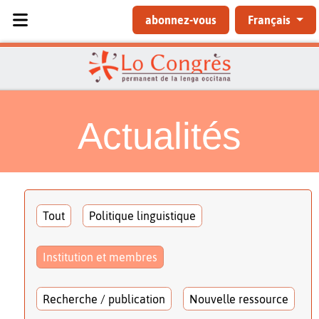
Sélectionnez votre langue
abonnez-vous
Français
Actualités
Tout
Politique linguistique
Institution et membres
Recherche / publication
Nouvelle ressource