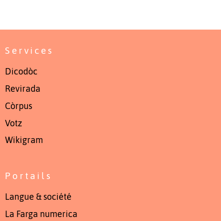
Services
Dicodòc
Revirada
Còrpus
Votz
Wikigram
Portails
Langue & société
La Farga numerica