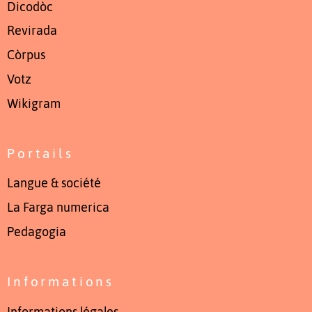
Dicodòc
Revirada
Còrpus
Votz
Wikigram
Portails
Langue & société
La Farga numerica
Pedagogia
Informations
Informations légales