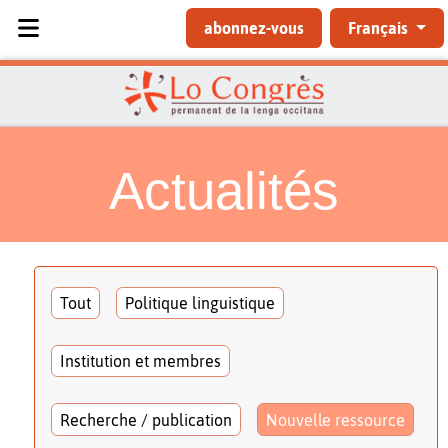
Sélectionnez votre langue
abonnez-vous
Français
Actualités
Tout
Politique linguistique
Institution et membres
Recherche / publication
Nouvelle ressource