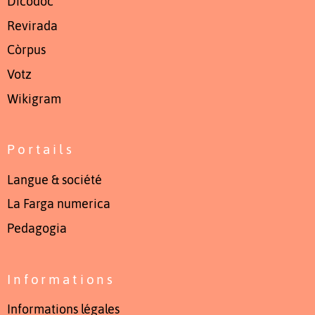
Dicodòc
Revirada
Còrpus
Votz
Wikigram
Portails
Langue & société
La Farga numerica
Pedagogia
Informations
Informations légales