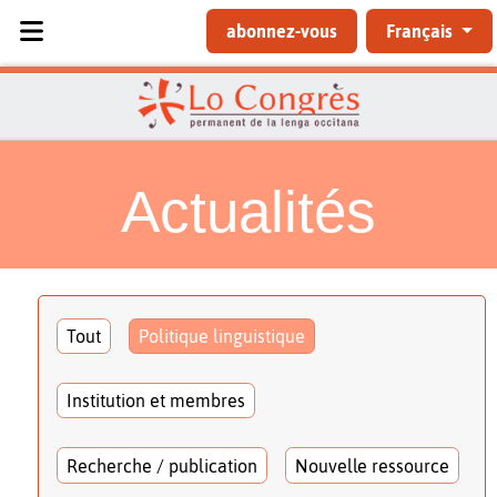
Sélectionnez votre langue
abonnez-vous
Français
Actualités
Tout
Politique linguistique
Institution et membres
Recherche / publication
Nouvelle ressource