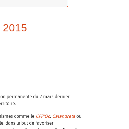
r 2015
ion permanente du 2 mars dernier.
ritoire.
rganismes comme le
CFP'Òc
,
Calandreta
ou
le, dans le but de favoriser