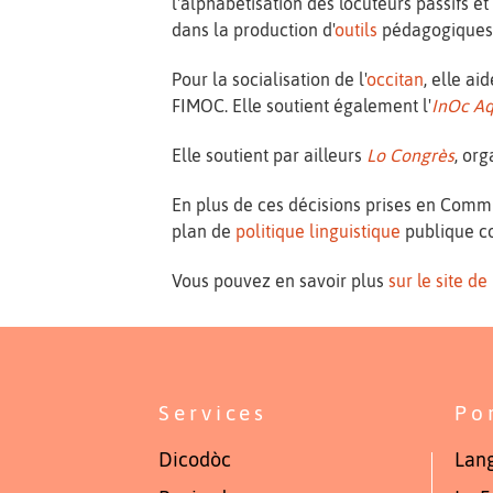
l'alphabétisation des locuteurs passifs 
dans la production d'
outils
pédagogiques e
Pour la socialisation de l'
occitan
, elle a
FIMOC. Elle soutient également l'
InOc Aq
Elle soutient par ailleurs
Lo Congrès
, or
En plus de ces décisions prises en Comm
plan de
politique linguistique
publique c
Vous pouvez en savoir plus
sur le site d
Services
Po
Dicodòc
Lang