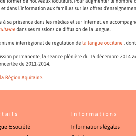
et de former de nouveaux locuteurs. Pour augmenter le nombre d'
t dans l'information aux familles sur les offres d'enseignemen
ide à sa présence dans les médias et sur Internet, en accompag
uitaine
dans ses missions de diffusion de la langue.
ganisme interrégional de régulation de
la langue occitane
, dont
ission permanente, la séance plénière du 15 décembre 2014 ava
oncertée de 2011-2014.
e la Région Aquitaine
.
rtails
Informations
ue & société
Informations légales