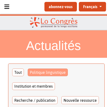
Sélectionnez votre langue
abonnez-vous
Français
Actualités
Tout
Politique linguistique
Institution et membres
Recherche / publication
Nouvelle ressource