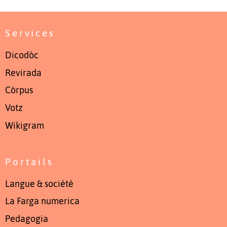
Services
Dicodòc
Revirada
Còrpus
Votz
Wikigram
Portails
Langue & société
La Farga numerica
Pedagogia