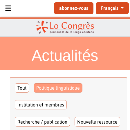
Sélectionnez votre langue
abonnez-vous
Français
Actualités
Tout
Politique linguistique
Institution et membres
Recherche / publication
Nouvelle ressource