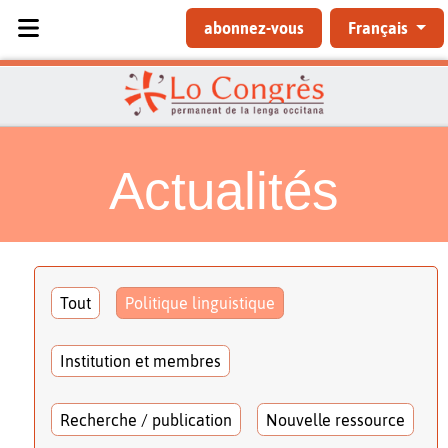
Sélectionnez votre langue
abonnez-vous
Français
Actualités
Tout
Politique linguistique
Institution et membres
Recherche / publication
Nouvelle ressource