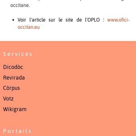
occitane.
Voir l'article sur le site de l'OPLO :
www.ofici-
occitan.eu
Services
Dicodòc
Revirada
Còrpus
Votz
Wikigram
Portails