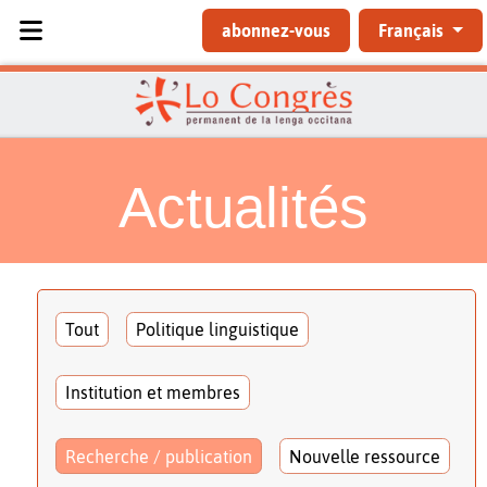
Sélectionnez votre langue
abonnez-vous
Français
Actualités
Tout
Politique linguistique
Institution et membres
Recherche / publication
Nouvelle ressource