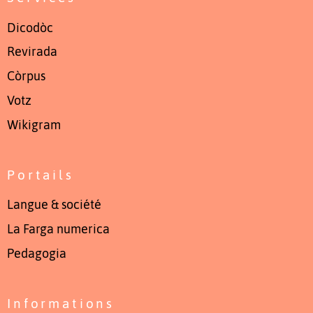
Dicodòc
Revirada
Còrpus
Votz
Wikigram
Portails
Langue & société
La Farga numerica
Pedagogia
Informations