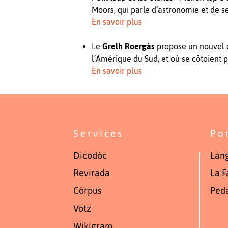
Moors, qui parle d’astronomie et de se
En savoir plus
Le
Grelh Roergàs
propose un nouvel 
l’Amérique du Sud, et où se côtoient
En savoir plus
Services
Po
Dicodòc
Lang
Revirada
La F
Còrpus
Ped
Votz
Wikigram