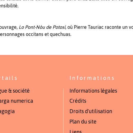
nsibilité.
ouvrage,
Lo Pont-Nòu de Potosí
, où Pierre Tauriac raconte un v
 personnages occitans et quechuas.
rtails
Informations
ue & société
Informations légales
arga numerica
Crédits
agogia
Droits d'utilisation
Plan du site
Liens