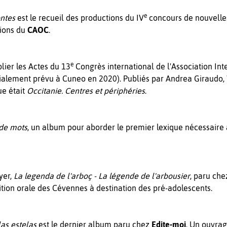
e
ontes
est le recueil des productions du IV
concours de nouvelles
tions du
CAOC
.
e
lier les Actes du 13
Congrès international de l'Association Int
initialement prévu à Cuneo en 2020). Publiés par Andrea Giraudo
ue était
Occitanie. Centres et périphéries
.
 de mots
, un album pour aborder le premier lexique nécessaire à 
yer,
La legenda de l'arboç - La légende de l'arbousier
, paru ch
dition orale des Cévennes à destination des pré-adolescents.
 las estelas
est le dernier album paru chez
Edite-moi
. Un ouvrag