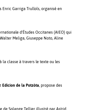
 Enric Garriga Trullols, organisé en
ernationale d'Études Occitanes (AIEO) qui
, Walter Meliga, Giuseppe Noto, Aline
la classe à travers le texte ou les
ez
Edicion de la Potzòta
, propose des
e de Solange Tellier illustré par Astrid