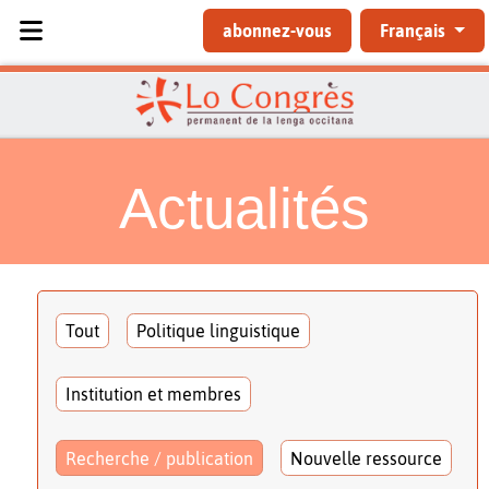
Sélectionnez votre langue
abonnez-vous
Français
Actualités
Tout
Politique linguistique
Institution et membres
Recherche / publication
Nouvelle ressource