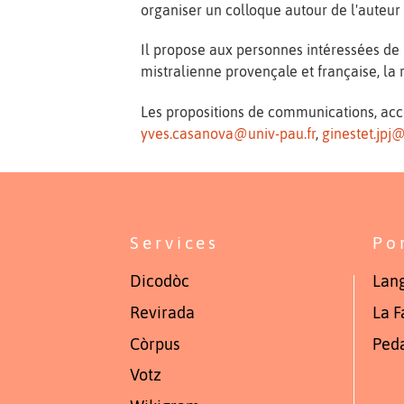
organiser un colloque autour de l'auteur
Il propose aux personnes intéressées de m
mistralienne provençale et française, la r
Les propositions de communications, ac
yves.casanova@univ-pau.fr
,
ginestet.jpj
Services
Po
Dicodòc
Lang
Revirada
La F
Còrpus
Ped
Votz