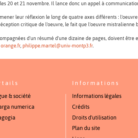
 les 20 et 21 novembre. Il lance donc un appel à communicatio
ener leur réflexion le long de quatre axes différents : l'oeuvre
éception critique de l'oeuvre, le fait que l'oeuvre mistralienne 
compagnées d'un résumé d'une dizaine de pages, doivent être 
@orange.fr
,
philippe.martel@univ-montp3.fr
.
rtails
Informations
ue & société
Informations légales
arga numerica
Crédits
agogia
Droits d'utilisation
Plan du site