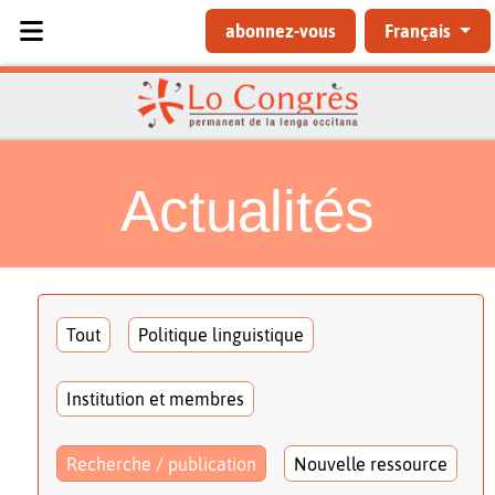
Sélectionnez votre langue
abonnez-vous
Français
Actualités
Tout
Politique linguistique
Institution et membres
Recherche / publication
Nouvelle ressource