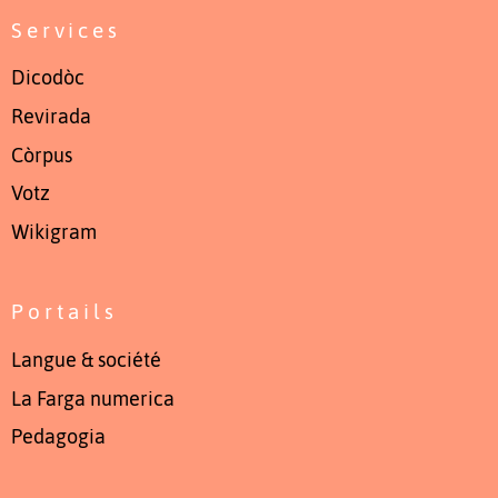
Services
Dicodòc
Revirada
Còrpus
Votz
Wikigram
Portails
Langue & société
La Farga numerica
Pedagogia