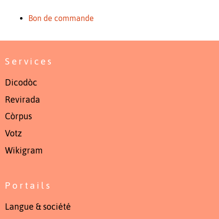
Bon de commande
Services
Dicodòc
Revirada
Còrpus
Votz
Wikigram
Portails
Langue & société