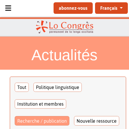
Sélectionnez votre langue
abonnez-vous
Français
Actualités
Tout
Politique linguistique
Institution et membres
Recherche / publication
Nouvelle ressource