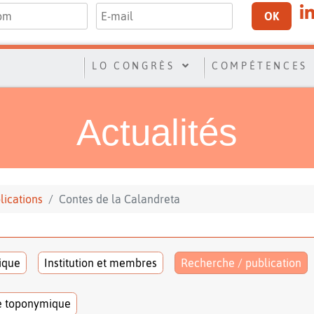
OK
LO CONGRÈS
COMPÉTENCES
Actualités
lications
Contes de la Calandreta
tique
Institution et membres
Recherche / publication
e toponymique