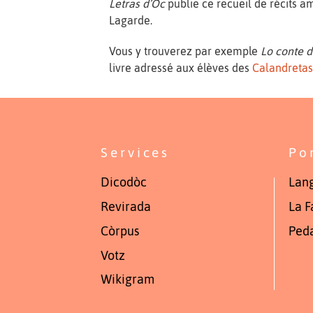
Letras d’Òc
publie ce recueil de récits a
Lagarde.
Vous y trouverez par exemple
Lo conte d
livre adressé aux élèves des
Calandreta
Services
Po
Dicodòc
Lang
Revirada
La F
Còrpus
Ped
Votz
Wikigram