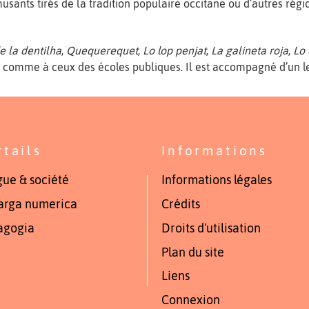
musants tirés de la tradition populaire occitane ou d’autres ré
e la dentilha
,
Quequerequet
,
Lo lop penjat
,
La galineta roja
,
Lo
s
comme à ceux des écoles publiques. Il est accompagné d’un l
rtails
Informations
ue & société
Informations légales
arga numerica
Crédits
agogia
Droits d'utilisation
Plan du site
Liens
Connexion