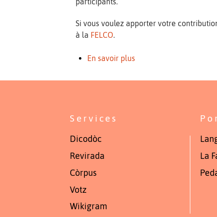
participants.
Si vous voulez apporter votre contributio
à la
FELCO
.
En savoir plus
Services
Po
Dicodòc
Lang
Revirada
La F
Còrpus
Ped
Votz
Wikigram