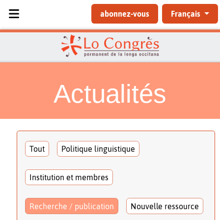
Sélectionnez votre langue
abonnez-vous
Français
Actualités
Tout
Politique linguistique
Institution et membres
Recherche / publication
Nouvelle ressource