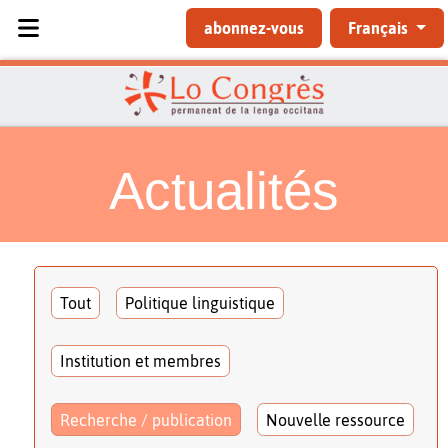
Sélectionnez votre langue
abonnez-vous
Français
Actualités
Tout
Politique linguistique
Institution et membres
Recherche / publication
Nouvelle ressource