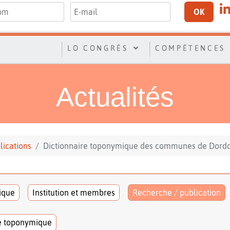
OK
LO CONGRÈS
COMPÉTENCES
Actualités
lications
Dictionnaire toponymique des communes de Dord
tique
Institution et membres
Recherche / publication
e toponymique