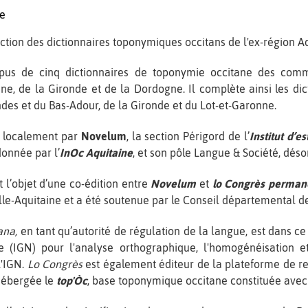
ne
ction des dictionnaires toponymiques occitans de l'ex-région Aq
rpus de cinq dictionnaires de toponymie occitane des com
nne, de la Gironde et de la Dordogne. Il complète ainsi les
es et du Bas-Adour, de la Gironde et du Lot-et-Garonne.
 localement par
Novelum
, la section Périgord de l’
Institut d’e
donnée par l’
InOc Aquitaine
, et son pôle Langue & Société, dés
t l’objet d’une co-édition entre
Novelum
et
lo Congrès permane
lle-Aquitaine et a été soutenue par le Conseil départemental d
ana,
en tant qu’autorité de régulation de la langue, est dans ce 
re (IGN) pour l'analyse orthographique, l'homogénéisation 
l'IGN.
Lo Congrès
est également éditeur de la plateforme de re
 hébergée le
top'Òc
, base toponymique occitane constituée avec