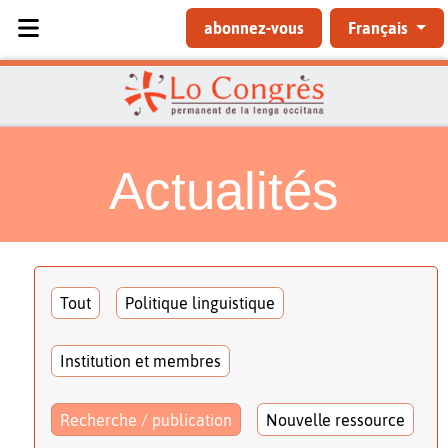
Sélectionnez votre langue
abonnez-vous
Français
Actualités
Tout
Politique linguistique
Institution et membres
Recherche / publication
Nouvelle ressource