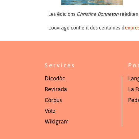
Les édicions
Christine Bonneton
rééditen
L'ouvrage contient des centaines d'
expres
Services
Po
Dicodòc
Lang
Revirada
La F
Còrpus
Ped
Votz
Wikigram