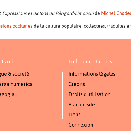
t
Expressions et dictons du Périgord-Limousin
de
Michel Chadeu
sions occitanes
de la culture populaire, collectées, traduites en
rtails
Informations
ue & société
Informations légales
arga numerica
Crédits
agogia
Droits d'utilisation
Plan du site
Liens
Connexion