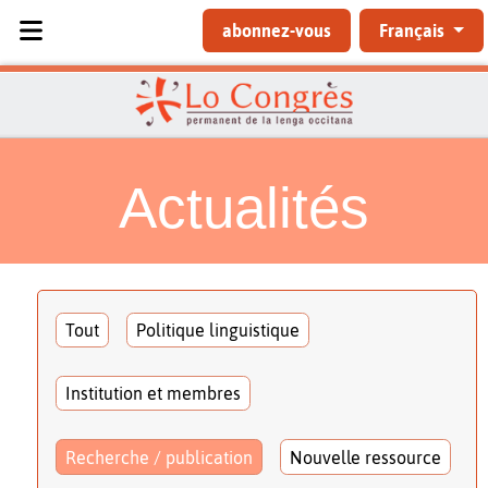
Sélectionnez votre langue
abonnez-vous
Français
Actualités
Tout
Politique linguistique
Institution et membres
Recherche / publication
Nouvelle ressource