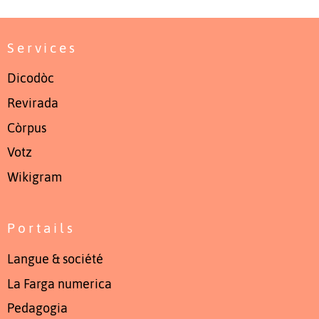
Services
Dicodòc
Revirada
Còrpus
Votz
Wikigram
Portails
Langue & société
La Farga numerica
Pedagogia