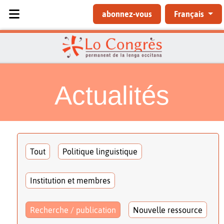
Sélectionnez votre langue
abonnez-vous
Français
Actualités
Tout
Politique linguistique
Institution et membres
Recherche / publication
Nouvelle ressource