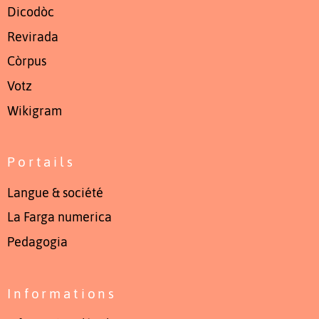
Dicodòc
Revirada
Còrpus
Votz
Wikigram
Portails
Langue & société
La Farga numerica
Pedagogia
Informations