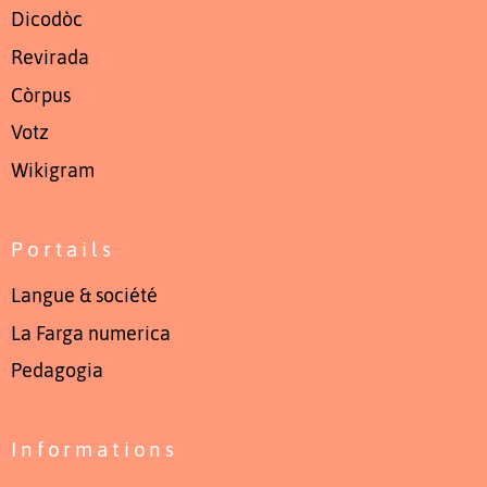
Dicodòc
Revirada
Còrpus
Votz
Wikigram
Portails
Langue & société
La Farga numerica
Pedagogia
Informations