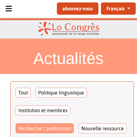
Sélectionnez votre langue
abonnez-vous
Français
Actualités
Tout
Politique linguistique
Institution et membres
Recherche / publication
Nouvelle ressource