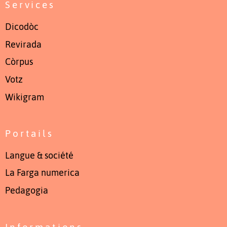
Services
Dicodòc
Revirada
Còrpus
Votz
Wikigram
Portails
Langue & société
La Farga numerica
Pedagogia
Informations