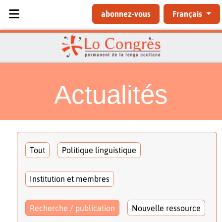
Sélectionnez votre langue
abonnez-vous
Français
Actualités
Tout
Politique linguistique
Institution et membres
Recherche / publication
Nouvelle ressource