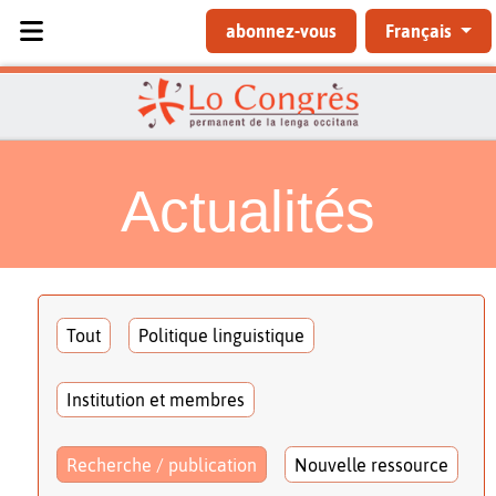
Sélectionnez votre langue
abonnez-vous
Français
Actualités
Tout
Politique linguistique
Institution et membres
Recherche / publication
Nouvelle ressource