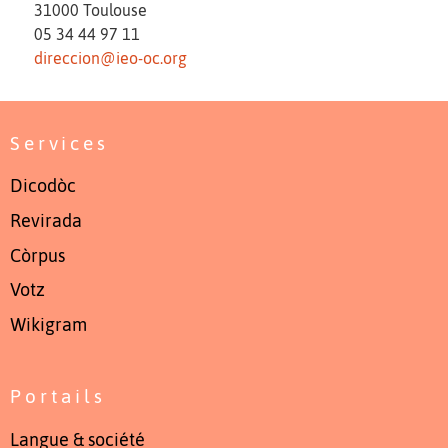
31000 Toulouse
05 34 44 97 11
direccion@ieo-oc.org
Services
Dicodòc
Revirada
Còrpus
Votz
Wikigram
Portails
Langue & société