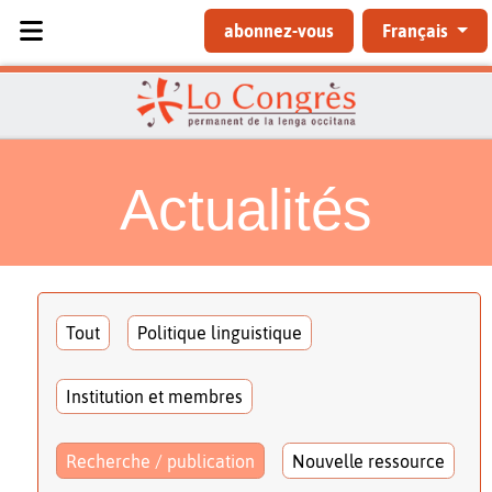
Sélectionnez votre langue
abonnez-vous
Français
Actualités
Tout
Politique linguistique
Institution et membres
Recherche / publication
Nouvelle ressource