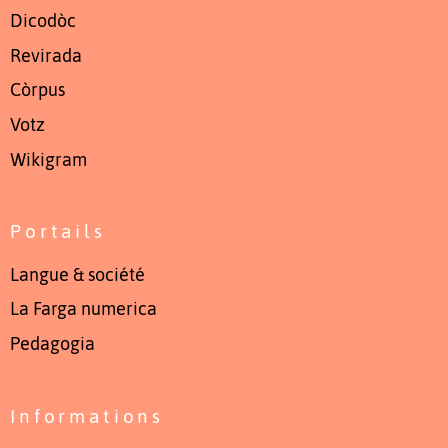
Dicodòc
Revirada
Còrpus
Votz
Wikigram
Portails
Langue & société
La Farga numerica
Pedagogia
Informations