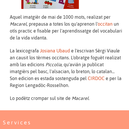
Aquel imatgièr de mai de 1000 mots, realizat per
Macarel
, prepausa a totes los qu'aprenon l'
occitan
un
otís practic e fisable per l'aprendissatge del vocabulari
de la vida vidanta.
La lexicografa
Josiana Ubaud
e l'escrivan Sèrgi Viaule
an causit los tèrmes occitans. L'obratge foguèt realizat
amb las edicions
Piccolia
, qu'avián ja publicat
imatgièrs pel basc, l'alsacian, lo breton, lo catalan...
Son edicion es estada sostenguda pel
CIRDOC
e per la
Region Lengadòc-Rosselhon.
Lo podètz crompar sul site de
Macarel
.
Services