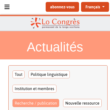
Sélectionnez votre langue
abonnez-vous
Français
Actualités
Tout
Politique linguistique
Institution et membres
Recherche / publication
Nouvelle ressource