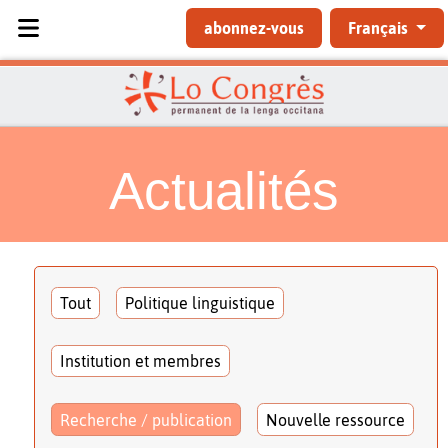
Sélectionnez votre langue
abonnez-vous
Français
Actualités
Tout
Politique linguistique
Institution et membres
Recherche / publication
Nouvelle ressource