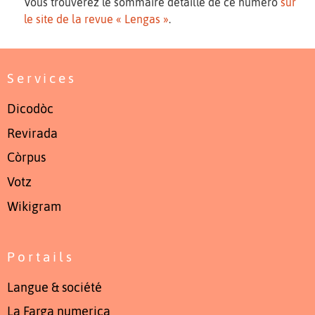
Vous trouverez le sommaire détaillé de ce numéro
sur
le site de la revue « Lengas »
.
Services
Dicodòc
Revirada
Còrpus
Votz
Wikigram
Portails
Langue & société
La Farga numerica