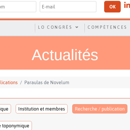
OK
LO CONGRÈS
COMPÉTENCES
Actualités
lications
Paraulas de Novelum
tique
Institution et membres
Recherche / publication
e toponymique