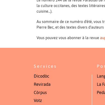
la culture occitanes, des textes littérair
cuisine...).
Au sommaire de ce numéro d'été, vous tro
Pierre Bec, et des textes divers d'auteu
Vous pouvez vous abonner à la revue
au
Services
Po
Dicodòc
Lang
Revirada
La F
Còrpus
Ped
Votz