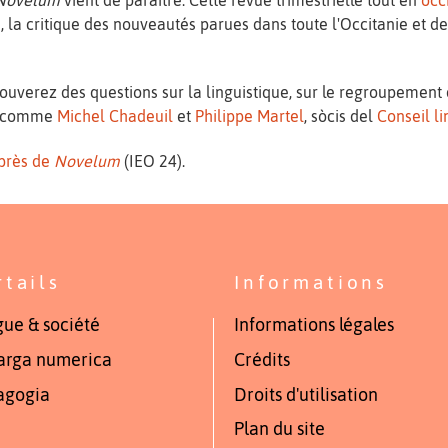
es, la critique des nouveautés parues dans toute l'Occitanie et 
uverez des questions sur la linguistique, sur le regroupement d
rs comme
Michel Chadeuil
et
Philippe Martel
, sòcis del
Conseil l
près de
Novelum
(IEO 24).
rtails
Informations
ue & société
Informations légales
arga numerica
Crédits
agogia
Droits d'utilisation
Plan du site