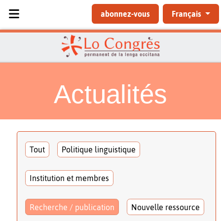
Sélectionnez votre langue
abonnez-vous
Français
Actualités
Tout
Politique linguistique
Institution et membres
Recherche / publication
Nouvelle ressource