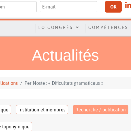
OK
LO CONGRÈS
COMPÉTENCES
Actualités
lications
Per Noste : « Dificultats gramaticaus »
tique
Institution et membres
Recherche / publication
e toponymique