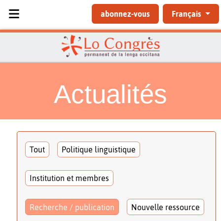
Sélectionnez votre langue
abonnez-vous
Français
Actualités
Tout
Politique linguistique
Institution et membres
Recherche / publication
Nouvelle ressource