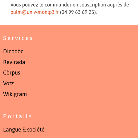
Vous pouvez le commander en souscription auprès de
pulm@univ-montp3.fr
(04 99 63 69 25).
Services
Dicodòc
Revirada
Còrpus
Votz
Wikigram
Portails
Langue & société