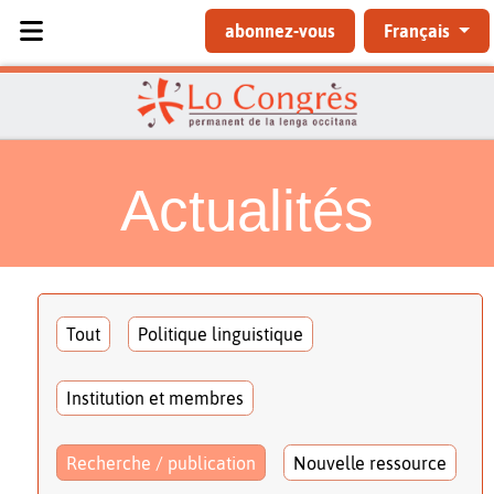
Sélectionnez votre langue
abonnez-vous
Français
Actualités
Tout
Politique linguistique
Institution et membres
Recherche / publication
Nouvelle ressource