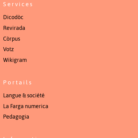
Services
Dicodòc
Revirada
Còrpus
Votz
Wikigram
Portails
Langue & société
La Farga numerica
Pedagogia