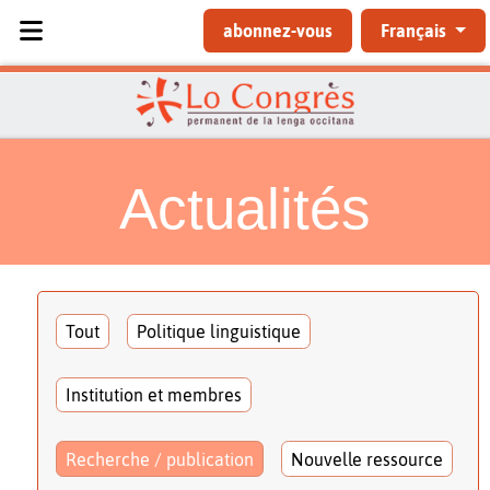
Sélectionnez votre langue
abonnez-vous
Français
Actualités
Tout
Politique linguistique
Institution et membres
Recherche / publication
Nouvelle ressource