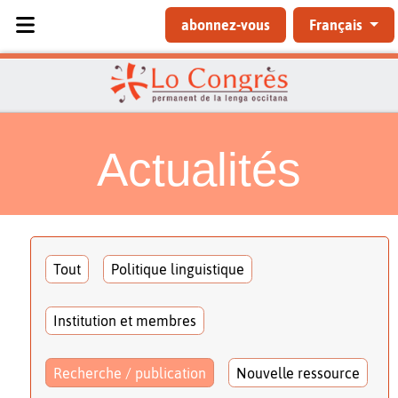
Sélectionnez votre langue
abonnez-vous
Français
Actualités
Tout
Politique linguistique
Institution et membres
Recherche / publication
Nouvelle ressource