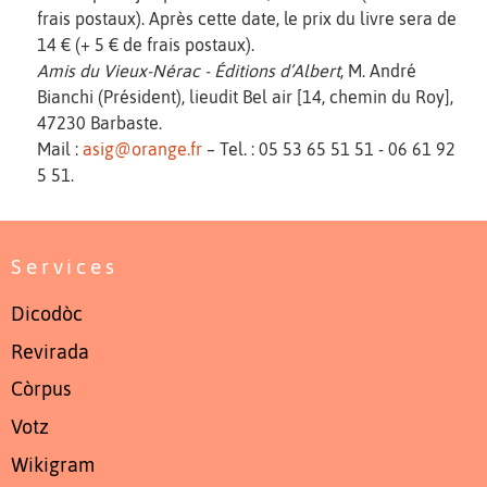
frais postaux). Après cette date, le prix du livre sera de
14 € (+ 5 € de frais postaux).
Amis du Vieux-Nérac - Éditions d’Albert
, M. André
Bianchi (Président), lieudit Bel air [14, chemin du Roy],
47230 Barbaste.
Mail :
asig@orange.fr
– Tel. : 05 53 65 51 51 - 06 61 92
5 51.
Services
Dicodòc
Revirada
Còrpus
Votz
Wikigram