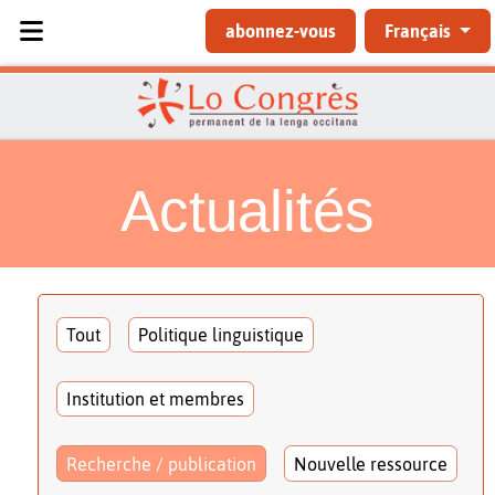
Sélectionnez votre langue
abonnez-vous
Français
Actualités
Tout
Politique linguistique
Institution et membres
Recherche / publication
Nouvelle ressource