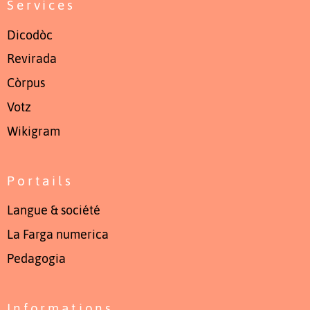
Services
Dicodòc
Revirada
Còrpus
Votz
Wikigram
Portails
Langue & société
La Farga numerica
Pedagogia
Informations