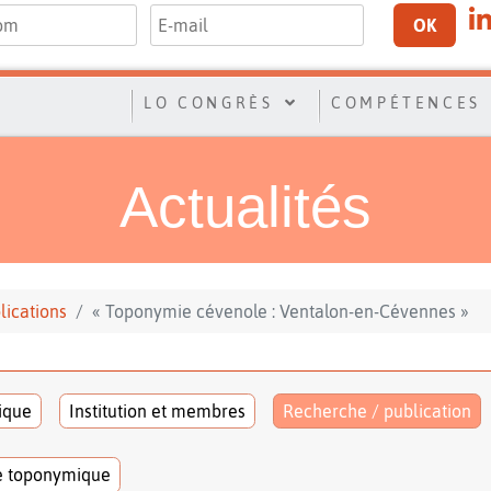
OK
LO CONGRÈS
COMPÉTENCES
Actualités
lications
« Toponymie cévenole : Ventalon-en-Cévennes »
tique
Institution et membres
Recherche / publication
e toponymique