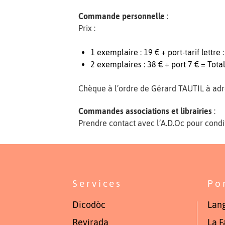
Commande personnelle
:
Prix :
1 exemplaire : 19 € + port-tarif lettre :
2 exemplaires : 38 € + port 7 € = Total 
Chèque à l’ordre de Gérard TAUTIL à adre
Commandes associations et librairies
:
Prendre contact avec l’A.D.Oc pour condi
Services
Po
Dicodòc
Lang
Revirada
La F