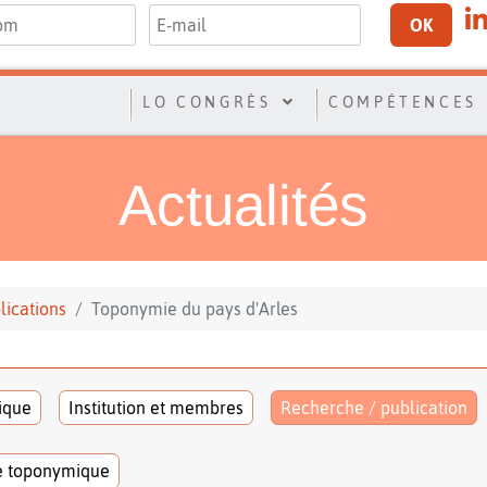
OK
LO CONGRÈS
COMPÉTENCES
Actualités
lications
Toponymie du pays d'Arles
tique
Institution et membres
Recherche / publication
e toponymique