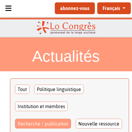
Sélectionnez votre langue
abonnez-vous
Français
Actualités
Tout
Politique linguistique
Institution et membres
Recherche / publication
Nouvelle ressource