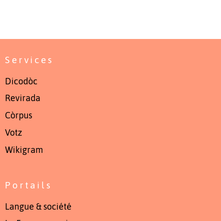
Services
Dicodòc
Revirada
Còrpus
Votz
Wikigram
Portails
Langue & société