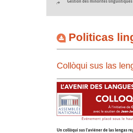
Gestion des minorités linguistiques
Politicas li
Collòqui sus las le
Un collòqui sus l'aviéner de las lengas r