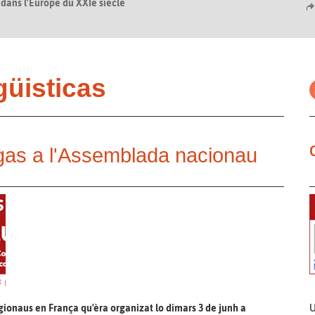
 dans l’Europe du XXIe siècle
ngüisticas
ngas a l'Assemblada nacionau
egionaus en França qu'èra organizat lo dimars 3 de junh a
U