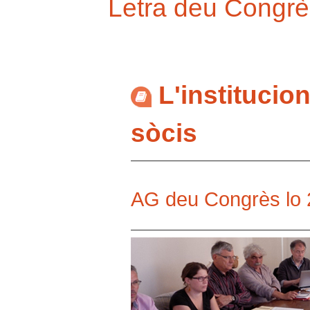
Letra deu Congrè
L'institucio
sòcis
AG deu Congrès lo 