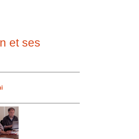
on et ses
ai