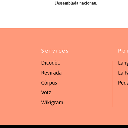
l'Assemblada nacionau.
Services
Po
Dicodòc
Lang
Revirada
La F
Còrpus
Ped
Votz
Wikigram