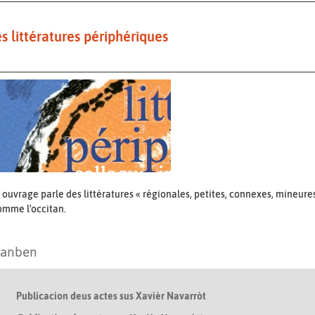
s littératures périphériques
 ouvrage parle des littératures « régionales, petites, connexes, mineur
omme l'occitan.
tanben
Publicacion deus actes sus Xavièr Navarròt