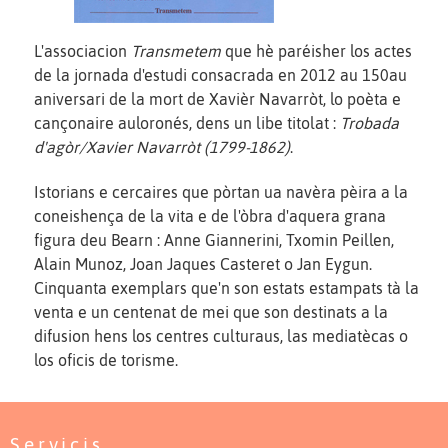
L'associacion
Transmetem
que hè paréisher los actes
de la jornada d'estudi consacrada en 2012 au 150au
aniversari de la mort de Xavièr Navarròt, lo poèta e
cançonaire auloronés, dens un libe titolat :
Trobada
d'agòr/Xavier Navarròt (1799-1862)
.
Istorians e cercaires que pòrtan ua navèra pèira a la
coneishença de la vita e de l'òbra d'aquera grana
figura deu Bearn : Anne Giannerini, Txomin Peillen,
Alain Munoz, Joan Jaques Casteret o Jan Eygun.
Cinquanta exemplars que'n son estats estampats tà la
venta e un centenat de mei que son destinats a la
difusion hens los centres culturaus, las mediatècas o
los oficis de torisme.
Servicis