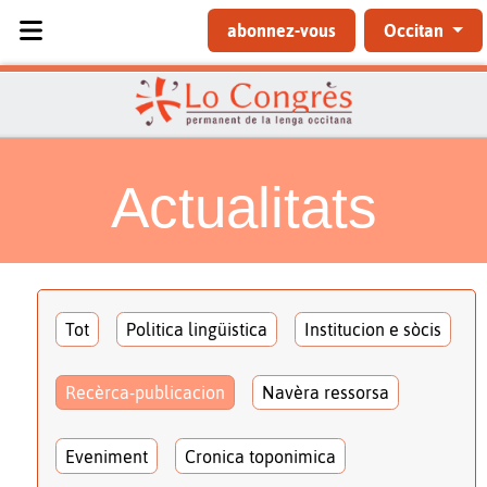
Sélectionnez votre langue
abonnez-vous
Occitan
Actualitats
Tot
Politica lingüistica
Institucion e sòcis
Recèrca-publicacion
Navèra ressorsa
Eveniment
Cronica toponimica