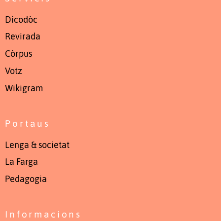
Dicodòc
Revirada
Còrpus
Votz
Wikigram
Portaus
Lenga & societat
La Farga
Pedagogia
Informacions